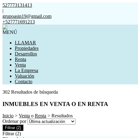
527773131413
|
grupoasin19@gmail.com
+527771691213
MENÚ
LLAMAR
Propiedades
Desarrollos
Renta
Venta
La Empresa
Valuación
Contacto
302 Resultados de búsqueda
INMUEBLES EN VENTA O EN RENTA
Inicio
>
Venta
o
Renta
> Resultados
Ordenar por
Filtrar
(2)
Filtrar
(2)