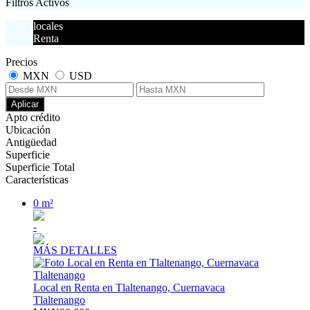
Filtros Activos
locales
Renta
Precios
MXN
USD
Aplicar
Apto crédito
Ubicación
Antigüedad
Superficie
Superficie Total
Características
0 m²
-
MÁS DETALLES
Local en Renta en Tlaltenango, Cuernavaca
Tlaltenango