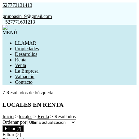
527773131413
|
grupoasin19@gmail.com
+527771691213
MENÚ
LLAMAR
Propiedades
Desarrollos
Renta
Venta
La Empresa
Valuación
Contacto
7 Resultados de búsqueda
LOCALES EN RENTA
Inicio
>
locales
>
Renta
> Resultados
Ordenar por
Filtrar
(2)
Filtrar
(2)