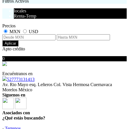
Filtros Activos
locales
Renta-Temp
Precios
MXN
USD
Aplicar
Apto crédito
0
No hubo resultados para su búsqueda
Encuéntranos en
527773131413
Av. Rio Mayo esq. Leñeros Col. Vista Hermosa Cuernavaca
Morelos México
Síguenos en
Asociados con
¿Qué estás buscando?
·
Terrenos