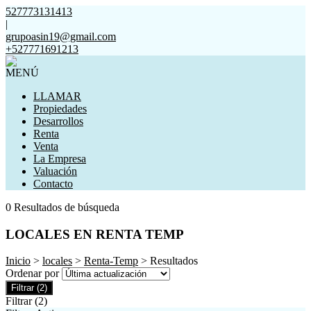
527773131413
|
grupoasin19@gmail.com
+527771691213
MENÚ
LLAMAR
Propiedades
Desarrollos
Renta
Venta
La Empresa
Valuación
Contacto
0 Resultados de búsqueda
LOCALES EN RENTA TEMP
Inicio
>
locales
>
Renta-Temp
> Resultados
Ordenar por
Filtrar
(2)
Filtrar
(2)